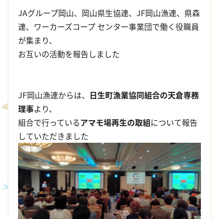
JAグループ岡山、岡山県生協連、JF岡山漁連、県森
連、ワーカーズコープ センター事業団で働く役職員
が集まり、
お互いの活動を報告しました
JF岡山漁連からは、
日生町漁業協同組合の天倉専務
理事
より、
組合で行っている
アマモ場再生の取組
について報告
していただきました